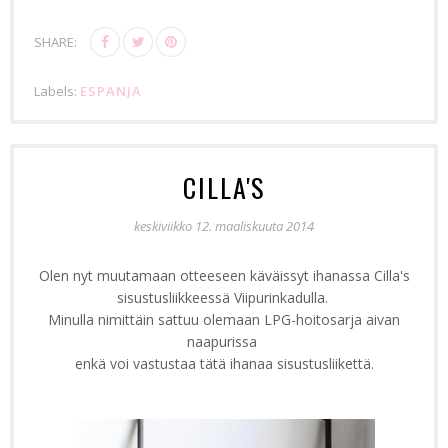
SHARE:
Labels:
ESPANJA
CILLA'S
keskiviikko 12. maaliskuuta 2014
Olen nyt muutamaan otteeseen käväissyt ihanassa Cilla's
sisustusliikkeessä Viipurinkadulla.
Minulla nimittäin sattuu olemaan LPG-hoitosarja aivan
naapurissa
enkä voi vastustaa tätä ihanaa sisustusliikettä.