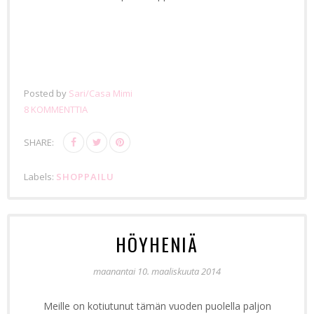
Posted by
Sari/Casa Mimi
8 KOMMENTTIA
SHARE:
Labels:
SHOPPAILU
HÖYHENIÄ
maanantai 10. maaliskuuta 2014
Meille on kotiutunut tämän vuoden puolella paljon