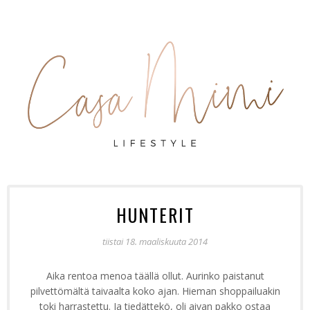
HUNTERIT
tiistai 18. maaliskuuta 2014
Aika rentoa menoa täällä ollut. Aurinko paistanut
pilvettömältä taivaalta koko ajan. Hieman shoppailuakin
toki harrastettu. Ja tiedättekö, oli aivan pakko ostaa