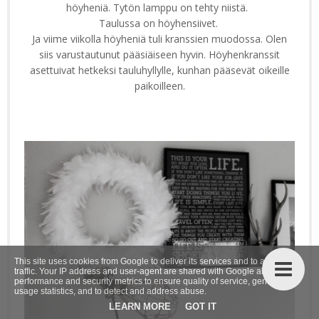
höyheniä. Tytön lamppu on tehty niistä.
Taulussa on höyhensiivet.
Ja viime viikolla höyheniä tuli kranssien muodossa. Olen
siis varustautunut pääsiäiseen hyvin. Höyhenkranssit
asettuivat hetkeksi tauluhyllylle, kunhan pääsevät oikeille
paikoilleen.
This site uses cookies from Google to deliver its services and to analyze
traffic. Your IP address and user-agent are shared with Google along with
performance and security metrics to ensure quality of service, generate
usage statistics, and to detect and address abuse.
LEARN MORE
GOT IT