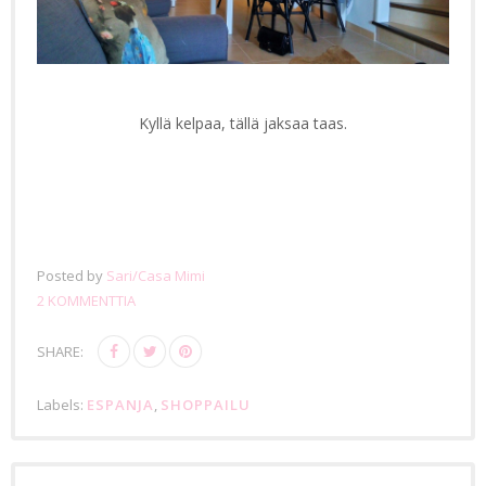
Kyllä kelpaa, tällä jaksaa taas.
Posted by
Sari/Casa Mimi
2 KOMMENTTIA
SHARE:
Labels:
ESPANJA
,
SHOPPAILU