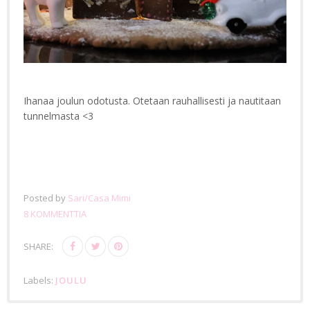
Ihanaa joulun odotusta. Otetaan rauhallisesti ja nautitaan
tunnelmasta <3
Posted by
Sari/Casa Mimi
8 KOMMENTTIA
SHARE:
Labels:
JOULU