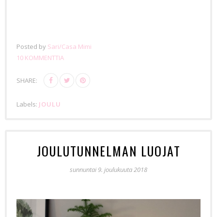
Posted by
Sari/Casa Mimi
10 KOMMENTTIA
SHARE:
Labels:
JOULU
JOULUTUNNELMAN LUOJAT
sunnuntai 9. joulukuuta 2018