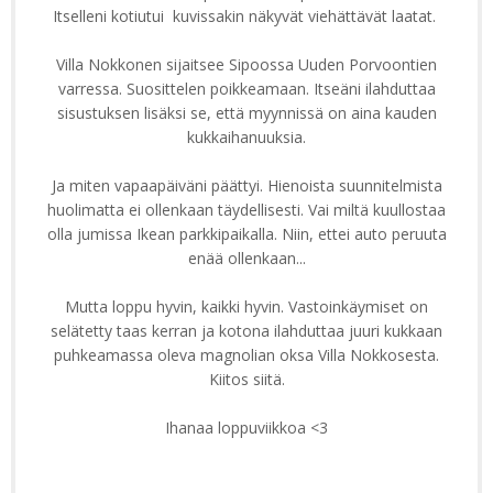
Itselleni kotiutui kuvissakin näkyvät viehättävät laatat.
Villa Nokkonen sijaitsee Sipoossa Uuden Porvoontien
varressa. Suosittelen poikkeamaan. Itseäni ilahduttaa
sisustuksen lisäksi se, että myynnissä on aina kauden
kukkaihanuuksia.
Ja miten vapaapäiväni päättyi. Hienoista suunnitelmista
huolimatta ei ollenkaan täydellisesti. Vai miltä kuullostaa
olla jumissa Ikean parkkipaikalla. Niin, ettei auto peruuta
enää ollenkaan...
Mutta loppu hyvin, kaikki hyvin. Vastoinkäymiset on
selätetty taas kerran ja kotona ilahduttaa juuri kukkaan
puhkeamassa oleva magnolian oksa Villa Nokkosesta.
Kiitos siitä.
Ihanaa loppuviikkoa <3