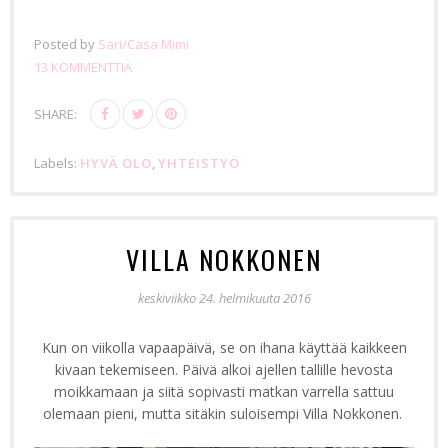
Posted by
Sari/Casa Mimi
13 KOMMENTTIA
SHARE:
Labels:
HYVÄ OLO
,
YHTEISTYÖ
VILLA NOKKONEN
keskiviikko 24. helmikuuta 2016
Kun on viikolla vapaapäivä, se on ihana käyttää kaikkeen
kivaan tekemiseen. Päivä alkoi ajellen tallille hevosta
moikkamaan ja siitä sopivasti matkan varrella sattuu
olemaan pieni, mutta sitäkin suloisempi Villa Nokkonen.