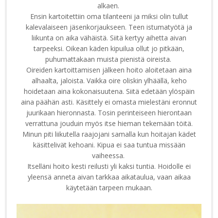
alkaen.
Ensin kartoitettiin oma tilanteeni ja miksi olin tullut
kalevalaiseen jäsenkorjaukseen. Teen istumatyötä ja
liikunta on aika vähäistä. Siitä kertyy aihetta aivan
tarpeeksi. Oikean käden kipuilua ollut jo pitkään,
puhumattakaan muista pienistä oireista.
Oireiden kartoittamisen jälkeen hoito aloitetaan aina
alhaalta, jaloista. Vaikka oire oliskin ylhäällä, keho
hoidetaan aina kokonaisuutena. Siitä edetään ylöspäin
aina päähän asti. Käsittely ei omasta mielestäni eronnut
juurikaan hieronnasta. Tosin perinteiseen hierontaan
verrattuna jouduin myös itse hieman tekemään töitä.
Minun piti liikutella raajojani samalla kun hoitajan kädet
käsittelivät kehoani. Kipua ei saa tuntua missään
vaiheessa.
Itselläni hoito kesti reilusti yli kaksi tuntia. Hoidolle ei
yleensä anneta aivan tarkkaa aikataulua, vaan aikaa
käytetään tarpeen mukaan.