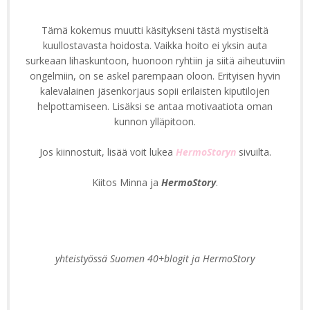
Tämä kokemus muutti käsitykseni tästä mystiseltä
kuullostavasta hoidosta. Vaikka hoito ei yksin auta
surkeaan lihaskuntoon, huonoon ryhtiin ja siitä aiheutuviin
ongelmiin, on se askel parempaan oloon. Erityisen hyvin
kalevalainen jäsenkorjaus sopii erilaisten kiputilojen
helpottamiseen. Lisäksi se antaa motivaatiota oman
kunnon ylläpitoon.
Jos kiinnostuit, lisää voit lukea
HermoStoryn
sivuilta.
Kiitos Minna ja
HermoStory
.
yhteistyössä Suomen 40+blogit ja HermoStory