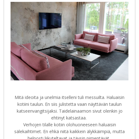
Mitä ideoita ja unelmia itselleni tuli messuilta. Haluaisin
kotiini taulun. En siis julistetta vaan näyttävän taulun
katseenvangitsijaksi. Taidelainaamon sivut olenkin jo
ehtinyt katsastaa.
Verhojen tilalle kotiin olohuoneeseen haluaisin
sälekaihtimet. En ehkä niitä kaikkein älykkäimpiä, mutta
helposti liikuteltavat ja täysin pimentävät.