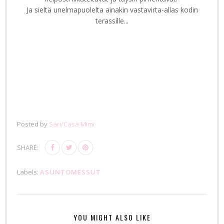
Ja sieltä unelmapuolelta ainakin vastavirta-allas kodin
terassille...
Posted by
Sari/Casa Mimi
SHARE:
Labels:
ASUNTOMESSUT
YOU MIGHT ALSO LIKE