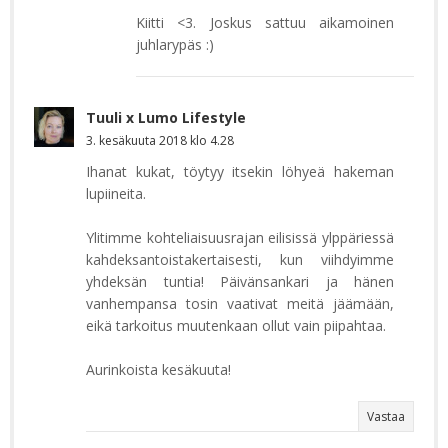
Kiitti <3. Joskus sattuu aikamoinen
juhlarypäs :)
Tuuli x Lumo Lifestyle
3. kesäkuuta 2018 klo 4.28
Ihanat kukat, töytyy itsekin löhyeä hakeman
lupiineita.
Ylitimme kohteliaisuusrajan eilisissä ylppäriessä
kahdeksantoistakertaisesti, kun viihdyimme
yhdeksän tuntia! Päivänsankari ja hänen
vanhempansa tosin vaativat meitä jäämään,
eikä tarkoitus muutenkaan ollut vain piipahtaa.
Aurinkoista kesäkuuta!
Vastaa