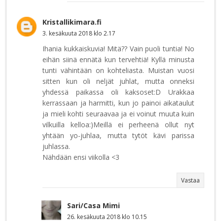
Kristallikimara.fi
3. kesäkuuta 2018 klo 2.17
Ihania kukkaiskuvia! Mitä?? Vain puoli tuntia! No
eihän siinä ennätä kun tervehtiä! Kyllä minusta
tunti vähintään on kohteliasta. Muistan vuosi
sitten kun oli neljät juhlat, mutta onneksi
yhdessä paikassa oli kaksoset:D Urakkaa
kerrassaan ja harmitti, kun jo painoi aikataulut
ja mieli kohti seuraavaa ja ei voinut muuta kuin
vilkuilla kelloa:)Meillä ei perheenä ollut nyt
yhtään yo-juhlaa, mutta tytöt kävi parissa
juhlassa.
Nähdään ensi viikolla <3
Vastaa
Sari/Casa Mimi
26. kesäkuuta 2018 klo 10.15