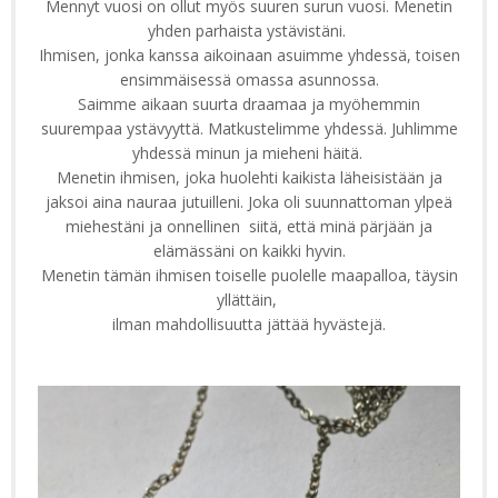
Mennyt vuosi on ollut myös suuren surun vuosi. Menetin
yhden parhaista ystävistäni.
Ihmisen, jonka kanssa aikoinaan asuimme yhdessä, toisen
ensimmäisessä omassa asunnossa.
Saimme aikaan suurta draamaa ja myöhemmin
suurempaa ystävyyttä. Matkustelimme yhdessä. Juhlimme
yhdessä minun ja mieheni häitä.
Menetin ihmisen, joka huolehti kaikista läheisistään ja
jaksoi aina nauraa jutuilleni. Joka oli suunnattoman ylpeä
miehestäni ja onnellinen siitä, että minä pärjään ja
elämässäni on kaikki hyvin.
Menetin tämän ihmisen toiselle puolelle maapalloa, täysin
yllättäin,
ilman mahdollisuutta jättää hyvästejä.