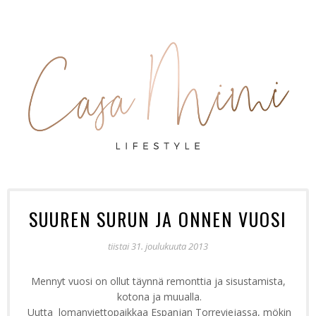
SUUREN SURUN JA ONNEN VUOSI
tiistai 31. joulukuuta 2013
Mennyt vuosi on ollut täynnä remonttia ja sisustamista,
kotona ja muualla.
Uutta lomanviettopaikkaa Espanjan Torreviejassa, mökin