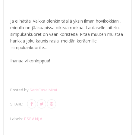
Ja ei hätää. Vaikka olenkin täällä yksin ilman hovikokkiani,
minulla on jääkaapissa oikeaa ruokaa. Lautaselle laitetut
simpukankuoret on vaan koristeita. Pitää muuten muistaa
hankkia joku kaunis rasia meidän keräämille
simpukankuorille...
Ihanaa viikonloppua!
Posted by
Sari/Casa Mimi
SHARE:
Labels:
ESPANJA