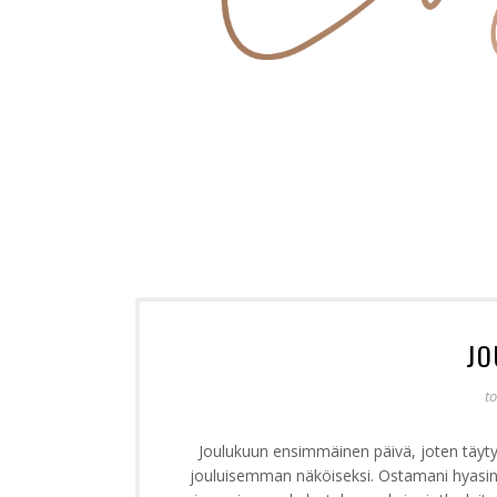
JO
to
Joulukuun ensimmäinen päivä, joten täytyy 
jouluisemman näköiseksi. Ostamani hyasintit