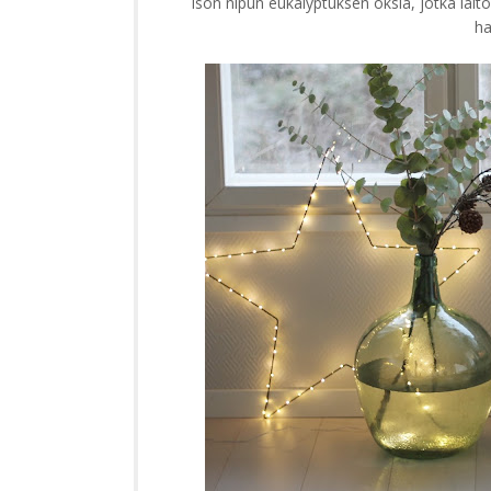
ison nipun eukalyptuksen oksia, jotka lait
ha