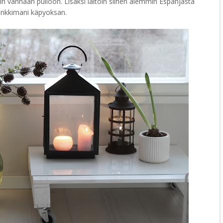
oin vanhaan pulloon. Lisäksi laitoin siihen aiemmin Espanjasta
nkkimani käpyoksan.