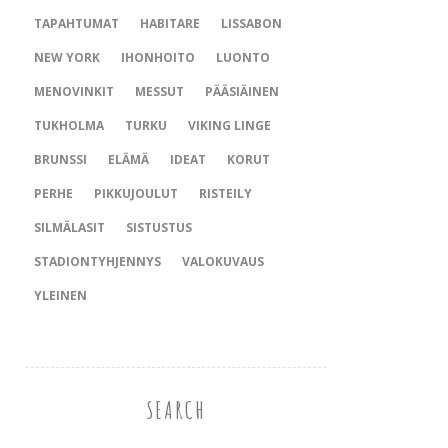
TAPAHTUMAT
HABITARE
LISSABON
NEW YORK
IHONHOITO
LUONTO
MENOVINKIT
MESSUT
PÄÄSIÄINEN
TUKHOLMA
TURKU
VIKING LINGE
BRUNSSI
ELÄMÄ
IDEAT
KORUT
PERHE
PIKKUJOULUT
RISTEILY
SILMÄLASIT
SISTUSTUS
STADIONTYHJENNYS
VALOKUVAUS
YLEINEN
SEARCH