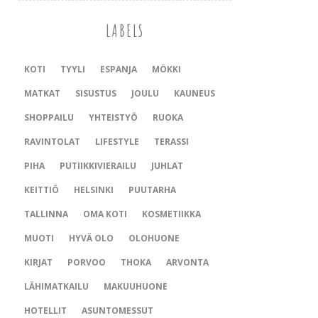
LABELS
KOTI
TYYLI
ESPANJA
MÖKKI
MATKAT
SISUSTUS
JOULU
KAUNEUS
SHOPPAILU
YHTEISTYÖ
RUOKA
RAVINTOLAT
LIFESTYLE
TERASSI
PIHA
PUTIIKKIVIERAILU
JUHLAT
KEITTIÖ
HELSINKI
PUUTARHA
TALLINNA
OMA KOTI
KOSMETIIKKA
MUOTI
HYVÄ OLO
OLOHUONE
KIRJAT
PORVOO
THOKA
ARVONTA
LÄHIMATKAILU
MAKUUHUONE
HOTELLIT
ASUNTOMESSUT