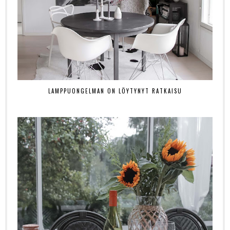
LAMPPUONGELMAN ON LÖYTYNYT RATKAISU