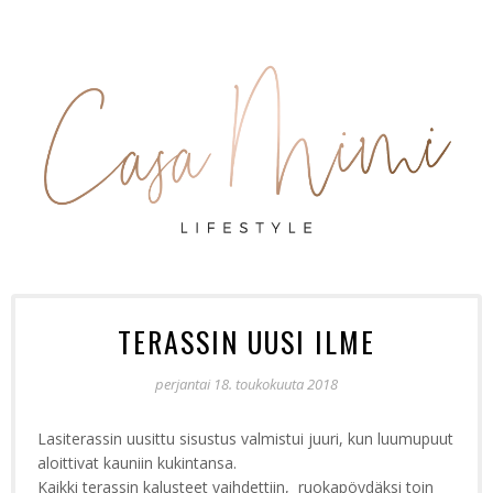
TERASSIN UUSI ILME
perjantai 18. toukokuuta 2018
Lasiterassin uusittu sisustus valmistui juuri, kun luumupuut
aloittivat kauniin kukintansa.
Kaikki terassin kalusteet vaihdettiin, ruokapöydäksi toin