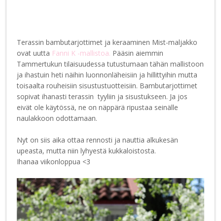
Terassin bambutarjottimet ja keraaminen Mist-maljakko
ovat uutta
Fanni K -mallistoa.
Pääsin aiemmin
Tammertukun tilaisuudessa tutustumaan tähän mallistoon
ja ihastuin heti näihin luonnonläheisiin ja hillittyihin mutta
toisaalta rouheisiin sisustustuotteisiin. Bambutarjottimet
sopivat ihanasti terassin tyyliin ja sisustukseen. Ja jos
eivät ole käytössä, ne on näppärä ripustaa seinälle
naulakkoon odottamaan.
Nyt on siis aika ottaa rennosti ja nauttia alkukesän
upeasta, mutta niin lyhyestä kukkaloistosta.
Ihanaa viikonloppua <3