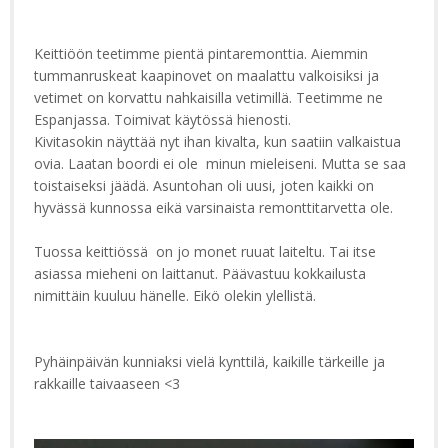
Keittiöön teetimme pientä pintaremonttia. Aiemmin
tummanruskeat kaapinovet on maalattu valkoisiksi ja
vetimet on korvattu nahkaisilla vetimillä. Teetimme ne
Espanjassa. Toimivat käytössä hienosti.
Kivitasokin näyttää nyt ihan kivalta, kun saatiin valkaistua
ovia. Laatan boordi ei ole minun mieleiseni. Mutta se saa
toistaiseksi jäädä. Asuntohan oli uusi, joten kaikki on
hyvässä kunnossa eikä varsinaista remonttitarvetta ole.
Tuossa keittiössä on jo monet ruuat laiteltu. Tai itse
asiassa mieheni on laittanut. Päävastuu kokkailusta
nimittäin kuuluu hänelle. Eikö olekin ylellistä.
Pyhäinpäivän kunniaksi vielä kynttilä, kaikille tärkeille ja
rakkaille taivaaseen <3