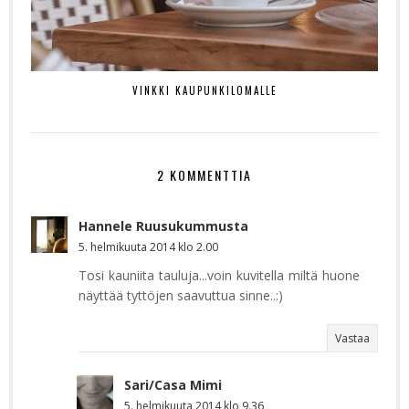
VINKKI KAUPUNKILOMALLE
2 KOMMENTTIA
Hannele Ruusukummusta
5. helmikuuta 2014 klo 2.00
Tosi kauniita tauluja...voin kuvitella miltä huone
näyttää tyttöjen saavuttua sinne..:)
Vastaa
Sari/Casa Mimi
5. helmikuuta 2014 klo 9.36