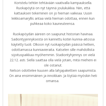
Koristelu tehtiin tehtävään vaativalla kampauksella.
Ruokapöytä on nyt täynnä joulukukkia. Niin, että
kattauksen tekeminen on jo hieman vaikeaa. Uusin
leikkoamaryllis antaa vielä hieman odottaa, ennen kun
puhkeaa koko kauneuteensa.
Ruokapöydän ääreen on saapunut historian havinaa.
Sadiontyjennyksestä on kannettu kotiin kunnia-aitossa
käytetty tuoli. Olkoon nyt ruokapöydän päässä hetken,
odottamassa kunniavieraita. Katselen sille mahdollista
sijoituspaikkaa myöhemmin. Stadiontyhjennys on vielä
22.12. asti. Siellä saattaa olla vielä jotain, mitä mieheni ei
ole ostanut.
Nelson odottelee kuusen alla lahjapakettien saapumista.
On aina ensimmäinen ja innokkain. Ja löytää myöskin heti
omansa.