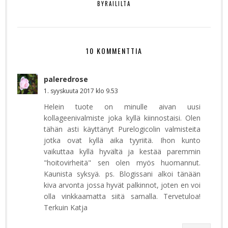
BYRAILILTA
10 KOMMENTTIA
paleredrose
1. syyskuuta 2017 klo 9.53
Helein tuote on minulle aivan uusi
kollageenivalmiste joka kyllä kiinnostaisi. Olen
tähän asti käyttänyt Purelogicolin valmisteita
jotka ovat kyllä aika tyyriitä. Ihon kunto
vaikuttaa kyllä hyvältä ja kestää paremmin
"hoitovirheitä" sen olen myös huomannut.
Kaunista syksyä. ps. Blogissani alkoi tänään
kiva arvonta jossa hyvät palkinnot, joten en voi
olla vinkkaamatta siitä samalla. Tervetuloa!
Terkuin Katja