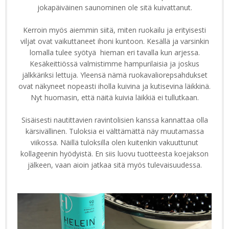
jokapäiväinen saunominen ole sitä kuivattanut.
Kerroin myös aiemmin siitä, miten ruokailu ja erityisesti
viljat ovat vaikuttaneet ihoni kuntoon. Kesällä ja varsinkin
lomalla tulee syötyä hieman eri tavalla kun arjessa.
Kesäkeittiössä valmistimme hampurilaisia ja joskus
jälkkäriksi lettuja. Yleensä nämä ruokavaliorepsahdukset
ovat näkyneet nopeasti iholla kuivina ja kutisevina läikkinä.
Nyt huomasin, että näitä kuivia läikkiä ei tullutkaan.
Sisäisesti nautittavien ravintolisien kanssa kannattaa olla
kärsivällinen. Tuloksia ei välttämättä näy muutamassa
viikossa. Näillä tuloksilla olen kuitenkin vakuuttunut
kollageenin hyödyistä. En siis luovu tuotteesta koejakson
jälkeen, vaan aioin jatkaa sitä myös tulevaisuudessa.