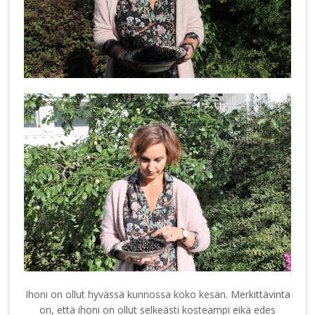
Ihoni on ollut hyvässä kunnossa koko kesän. Merkittävintä
on, että ihoni on ollut selkeästi kosteampi eikä edes