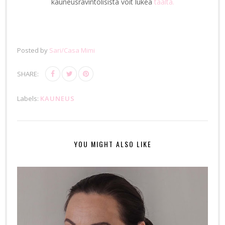
kauneusravintolisistä voit lukea
täältä.
Posted by
Sari/Casa Mimi
SHARE:
Labels:
KAUNEUS
YOU MIGHT ALSO LIKE