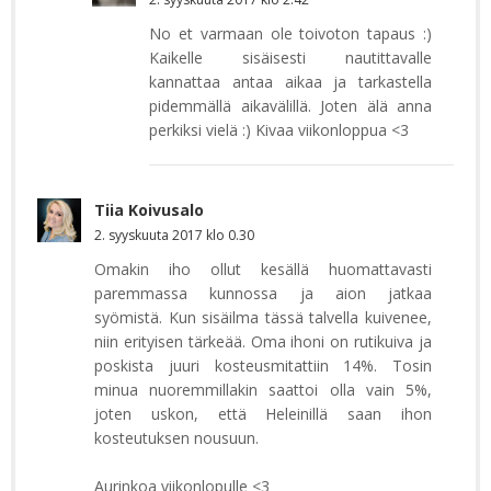
No et varmaan ole toivoton tapaus :)
Kaikelle sisäisesti nautittavalle
kannattaa antaa aikaa ja tarkastella
pidemmällä aikavälillä. Joten älä anna
perkiksi vielä :) Kivaa viikonloppua <3
Tiia Koivusalo
2. syyskuuta 2017 klo 0.30
Omakin iho ollut kesällä huomattavasti
paremmassa kunnossa ja aion jatkaa
syömistä. Kun sisäilma tässä talvella kuivenee,
niin erityisen tärkeää. Oma ihoni on rutikuiva ja
poskista juuri kosteusmitattiin 14%. Tosin
minua nuoremmillakin saattoi olla vain 5%,
joten uskon, että Heleinillä saan ihon
kosteutuksen nousuun.
Aurinkoa viikonlopulle <3