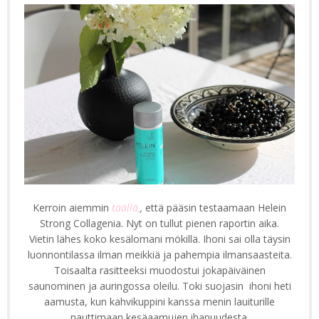
Kerroin aiemmin
täällä,
,
että pääsin testaamaan Helein
Strong Collagenia. Nyt on tullut pienen raportin aika.
Vietin lähes koko kesälomani mökillä. Ihoni sai olla täysin
luonnontilassa ilman meikkiä ja pahempia ilmansaasteita.
Toisaalta rasitteeksi muodostui jokapäiväinen
saunominen ja auringossa oleilu. Toki suojasin ihoni heti
aamusta, kun kahvikuppini kanssa menin lauiturille
nauttimaan kesäaamujen ihanuudesta.