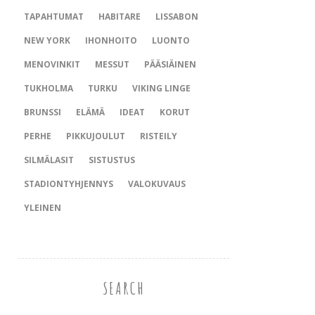
TAPAHTUMAT
HABITARE
LISSABON
NEW YORK
IHONHOITO
LUONTO
MENOVINKIT
MESSUT
PÄÄSIÄINEN
TUKHOLMA
TURKU
VIKING LINGE
BRUNSSI
ELÄMÄ
IDEAT
KORUT
PERHE
PIKKUJOULUT
RISTEILY
SILMÄLASIT
SISTUSTUS
STADIONTYHJENNYS
VALOKUVAUS
YLEINEN
SEARCH