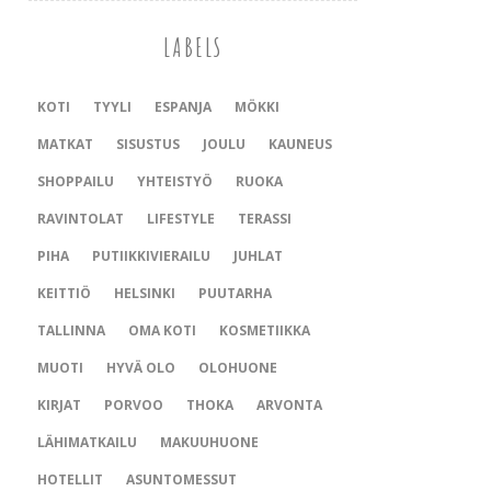
LABELS
KOTI
TYYLI
ESPANJA
MÖKKI
MATKAT
SISUSTUS
JOULU
KAUNEUS
SHOPPAILU
YHTEISTYÖ
RUOKA
RAVINTOLAT
LIFESTYLE
TERASSI
PIHA
PUTIIKKIVIERAILU
JUHLAT
KEITTIÖ
HELSINKI
PUUTARHA
TALLINNA
OMA KOTI
KOSMETIIKKA
MUOTI
HYVÄ OLO
OLOHUONE
KIRJAT
PORVOO
THOKA
ARVONTA
LÄHIMATKAILU
MAKUUHUONE
HOTELLIT
ASUNTOMESSUT