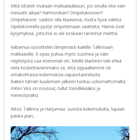
Mitä ottaisit mukaan matkalaukkuun, jos sinulla olisi vain
minuutti aikaa? Harmonikan? Ompelukoneen?
Ompelukone saattoi olla tilaavievä, mutta hyvä valinta.
Opelukoneella pystyi ompelemaan vaatteita. Nämä ovat
kysymyksiä, jota itse ei ole koskaan tarvinnut miettiä.
Vabamua suosittelen lämpimästi kaikille Tallinnaan
matkaaville. E-opas puhuu myös suomea ja näin
näyttelystä saa enemmän irti. Meille tilanteen teki ehkä
vielä koskettavammaksi se, että oppaallamme oli
omakohtaisia kokemuksia vapaustaistelusta.
Kaiken tämän kuulemani jälkeen tuntuu uskomattomalta
miten Viro on noussut, tullut trendikkääksi ja
menestyväksi.
Kiitos Tallinna ja Harjumaa uusista kokemuksita, lupaan
palata pian...