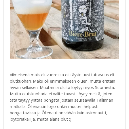
Viimeisenä maisteluvuorossa oli täysin uusi tuttavuus eli
olutkuohari. Maku oli enimmäkseen oluen, mutta erittäin
hyvän sellaisen. Muutamia oluita löytyy myös Suomesta.
Mutta olutskuoharia ei valitettavasti löydy meiltä, joten
tätä täytyy yrittää bongata jostain seuraavalla Tallinnan
matkalla. Õllenautin logo onkin muuten helposti
bongattavissa ja Õllenaut on vähän kuin astronautti,
löytöretkeilijä, mutta alana olut :)