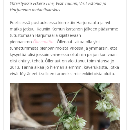
Yhteistyössä Eckerö Line, Visit Tallinn, Visit Estonia ja
Harjumaan matkailukeskus
Edellisessä postauksessa kierreltiin Harjumaalla ja nyt
matka jatkuu. Kauniin Kernun kartanon jälkeen pääsimme
tutustumaan Harjumaalla sijaitsevaan
pienpanimo
Õllenautiin.
Õllenaut taitaa olla yksi
tunnetummista pienpanimoista Virossa ja ymmärsin, että
kysyntää olisi jossain vaiheessa ollut niin paljon kun vaan
olisi ehtinyt tehdä. Õllenaut on aloittanut toimintansa jo
2013. Tarina alkaa jo hieman aiemmin, kaveruksista, jotka
eivät löytäneet itselleen tarpeeksi mielenkiintoisia oluita.