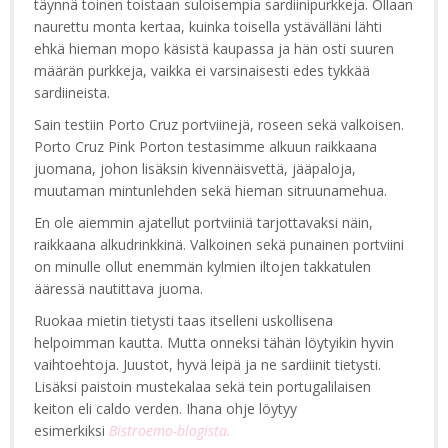
täynnä toinen toistaan suloisempia sardiinipurkkeja. Ollaan
naurettu monta kertaa, kuinka toisella ystävälläni lähti
ehkä hieman mopo käsistä kaupassa ja hän osti suuren
määrän purkkeja, vaikka ei varsinaisesti edes tykkää
sardiineista.
Sain testiin Porto Cruz portviinejä, roseen sekä valkoisen.
Porto Cruz Pink Porton testasimme alkuun raikkaana
juomana, johon lisäksin kivennäisvettä, jääpaloja,
muutaman mintunlehden sekä hieman sitruunamehua.
En ole aiemmin ajatellut portviiniä tarjottavaksi näin,
raikkaana alkudrinkkinä. Valkoinen sekä punainen portviini
on minulle ollut enemmän kylmien iltojen takkatulen
ääressä nautittava juoma.
Ruokaa mietin tietysti taas itselleni uskollisena
helpoimman kautta. Mutta onneksi tähän löytyikin hyvin
vaihtoehtoja. Juustot, hyvä leipä ja ne sardiinit tietysti.
Lisäksi paistoin mustekalaa sekä tein portugalilaisen
keiton eli caldo verden. Ihana ohje löytyy
esimerkiksi
Bistroemo-blogista.