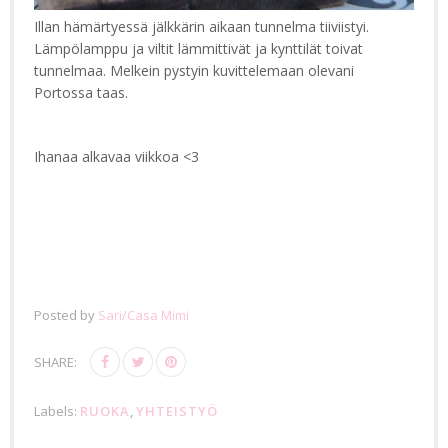
Illan hämärtyessä jälkkärin aikaan tunnelma tiiviistyi.
Lämpölamppu ja viltit lämmittivät ja kynttilät toivat
tunnelmaa. Melkein pystyin kuvittelemaan olevani
Portossa taas.
Ihanaa alkavaa viikkoa <3
Posted by
Sari/Casa Mimi
SHARE:
Labels:
RUOKA
,
YHTEISTYÖ