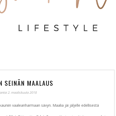
ÖN SEINÄN MAALAUS
antai 2. maaliskuuta 2018
 kauniin vaaleanharmaan sävyn. Maalia jäi jäljelle edellisestä
.