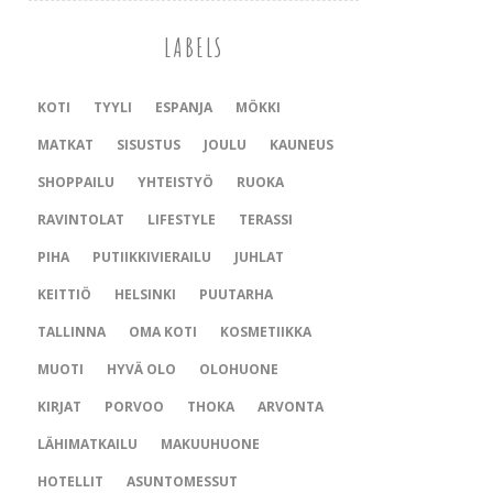
LABELS
KOTI
TYYLI
ESPANJA
MÖKKI
MATKAT
SISUSTUS
JOULU
KAUNEUS
SHOPPAILU
YHTEISTYÖ
RUOKA
RAVINTOLAT
LIFESTYLE
TERASSI
PIHA
PUTIIKKIVIERAILU
JUHLAT
KEITTIÖ
HELSINKI
PUUTARHA
TALLINNA
OMA KOTI
KOSMETIIKKA
MUOTI
HYVÄ OLO
OLOHUONE
KIRJAT
PORVOO
THOKA
ARVONTA
LÄHIMATKAILU
MAKUUHUONE
HOTELLIT
ASUNTOMESSUT