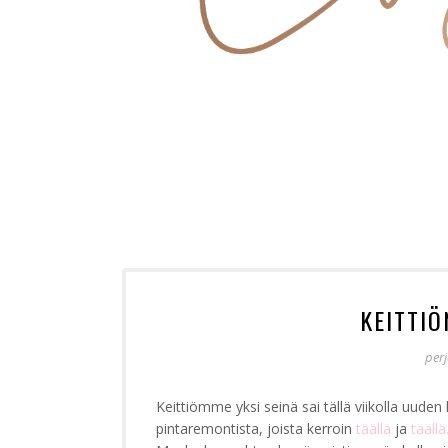
KEITTI
perj
Keittiömme yksi seinä sai tällä viikolla uuden
pintaremontista, joista kerroin
täällä
ja
täällä