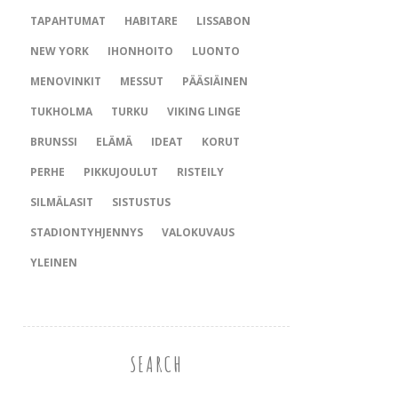
TAPAHTUMAT
HABITARE
LISSABON
NEW YORK
IHONHOITO
LUONTO
MENOVINKIT
MESSUT
PÄÄSIÄINEN
TUKHOLMA
TURKU
VIKING LINGE
BRUNSSI
ELÄMÄ
IDEAT
KORUT
PERHE
PIKKUJOULUT
RISTEILY
SILMÄLASIT
SISTUSTUS
STADIONTYHJENNYS
VALOKUVAUS
YLEINEN
SEARCH