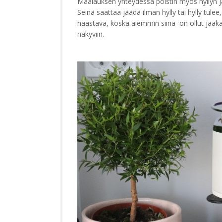
Maalauksen yhteydessä poistin myös hyllyn ja n
Seinä saattaa jäädä ilman hylly tai hylly tule
haastava, koska aiemmin siinä on ollut jääkaa
näkyviin.