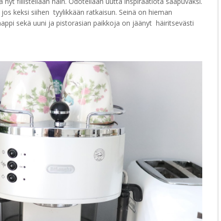
yt fiilistellään näin. Odotellaan uutta inspiraatiota saapuvaksi.
e, jos keksi siihen tyylikkään ratkaisun. Seinä on hieman
ppi sekä uuni ja pistorasian paikkoja on jäänyt häiritsevästi