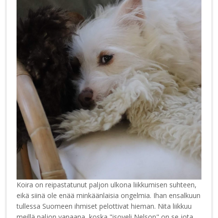
Koira on reipastatunut paljon ulkona liikkumisen suhteen,
eikä siinä ole enää minkäänlaisia ongelmia. Ihan ensalkuun
tullessa Suomeen ihmiset pelottivat hieman. Nita liikkuu
meillä paljon vapaana, koska "isoveli Nelson" on se jota