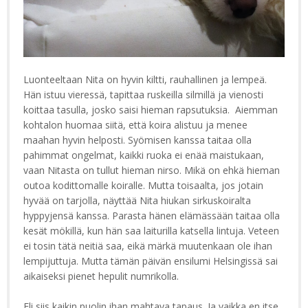
Luonteeltaan Nita on hyvin kiltti, rauhallinen ja lempeä.
Hän istuu vieressä, tapittaa ruskeilla silmillä ja vienosti
koittaa tasulla, josko saisi hieman rapsutuksia. Aiemman
kohtalon huomaa siitä, että koira alistuu ja menee
maahan hyvin helposti. Syömisen kanssa taitaa olla
pahimmat ongelmat, kaikki ruoka ei enää maistukaan,
vaan Nitasta on tullut hieman nirso. Mikä on ehkä hieman
outoa kodittomalle koiralle. Mutta toisaalta, jos jotain
hyvää on tarjolla, näyttää Nita hiukan sirkuskoiralta
hyppyjensä kanssa. Parasta hänen elämässään taitaa olla
kesät mökillä, kun hän saa laiturilla katsella lintuja. Veteen
ei tosin tätä neitiä saa, eikä märkä muutenkaan ole ihan
lempijuttuja. Mutta tämän päivän ensilumi Helsingissä sai
aikaiseksi pienet hepulit numrikolla.
Eli siis kaikin puolin ihan mahtava tapaus. Ja vaikka en itse