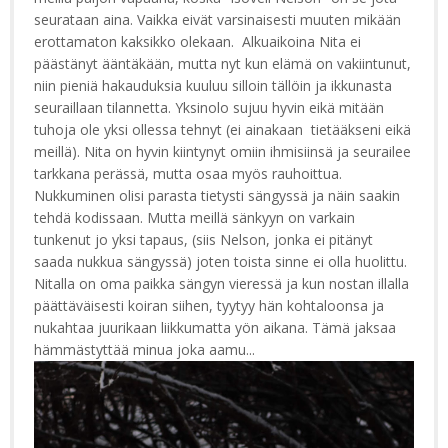
seurataan aina. Vaikka eivät varsinaisesti muuten mikään
erottamaton kaksikko olekaan. Alkuaikoina Nita ei
päästänyt ääntäkään, mutta nyt kun elämä on vakiintunut,
niin pieniä hakauduksia kuuluu silloin tällöin ja ikkunasta
seuraillaan tilannetta. Yksinolo sujuu hyvin eikä mitään
tuhoja ole yksi ollessa tehnyt (ei ainakaan tietääkseni eikä
meillä). Nita on hyvin kiintynyt omiin ihmisiinsä ja seurailee
tarkkana perässä, mutta osaa myös rauhoittua.
Nukkuminen olisi parasta tietysti sängyssä ja näin saakin
tehdä kodissaan. Mutta meillä sänkyyn on varkain
tunkenut jo yksi tapaus, (siis Nelson, jonka ei pitänyt
saada nukkua sängyssä) joten toista sinne ei olla huolittu.
Nitalla on oma paikka sängyn vieressä ja kun nostan illalla
päättäväisesti koiran siihen, tyytyy hän kohtaloonsa ja
nukahtaa juurikaan liikkumatta yön aikana. Tämä jaksaa
hämmästyttää minua joka aamu...