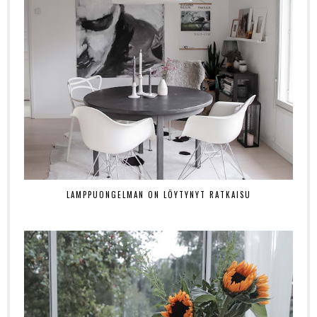
LAMPPUONGELMAN ON LÖYTYNYT RATKAISU