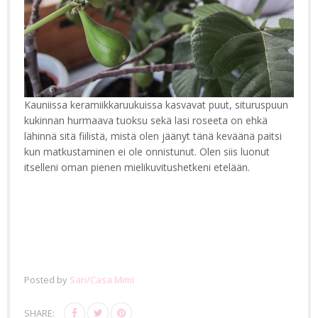
Kauniissa keramiikkaruukuissa kasvavat puut, situruspuun
kukinnan hurmaava tuoksu sekä lasi roseeta on ehkä
lähinnä sitä fiilistä, mistä olen jäänyt tänä keväänä paitsi
kun matkustaminen ei ole onnistunut. Olen siis luonut
itselleni oman pienen mielikuvitushetkeni etelään.
Posted by
Sari/Casa Mimi
SHARE: