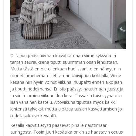
Oliivipuu pääsi hieman kuivahtamaan viime syksynä ja
tämän seurauksena tiputti suurimman osan lehdistään.
Mutta tästä en ole ollenkaan huolissani, olen nähnyt niin
monet ihmeheräämiset tämän oliiivipuun kohdalla. Viime
kesänä niin hyvin voinut viikuna nuupahti ennen aikojaan
ja tiputti hedelmänsä. En siis päässyt nauttimaan juustoja
ja viiniä omien viikunoiden kera. Tässäkin taisi syynä olla
liian vähäinen kastelu. Aitoviikuna tiputtaa myös kaikki
lehtensä talveksi, mutta aloittaa uusien kasvattamisen jo
todella aikaisin keväällä.
Kesällä kasvit tietysti pääsevät pihalle nauttimaan
auringosta. Tosin juuri kesäaika onkin se haastavin osuus