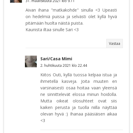
31. maaliskuuta 2021 klo 9.11
Aivan ihana "matkakohde" sinulla <3 Upeasti
on hedelmiä puissa ja selvästi olet kyllä hyvä
pitämään huolta näistä puista.
Kaunista iltaa sinulle Sari <3
Vastaa
Sari/Casa Mimi
2. huhtikuuta 2021 klo 22.44
Kiitos Outi, kyllä tuossa kelpaa istua ja
ihmetellä kasveja. Joita muuten en
varsinaisesti osaa hoitaa vaan yleensä
ne sinnittelevät elossa minun hoidolla.
Mutta oikeat olosuhteet ovat siis
kaiken perusta ja tuolla niilla näyttää
olevan hyvä :) Ihanaa pääsiäisen aikaa
<3