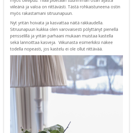
myös oliivipuu. Tilaa pidetään suurimman osan ajasta
viileänä ja valoa on riittävästi. Tästä rohkaistuneena ostin
myös rakastamani sitruunapuun.
Nyt yritän hoivata ja kasvattaa näitä rakkaudella.
Sitruunapuun kukkia olen varovaisesti pölyttänyt pienellä
pensselillä ja yritän parhaani mukaan muistaa kastella
sekä lannoittaa kasveja. Viikunasta esimerkiksi näkee
todella nopeasti, jos kastelu ei ole ollut riittävää.