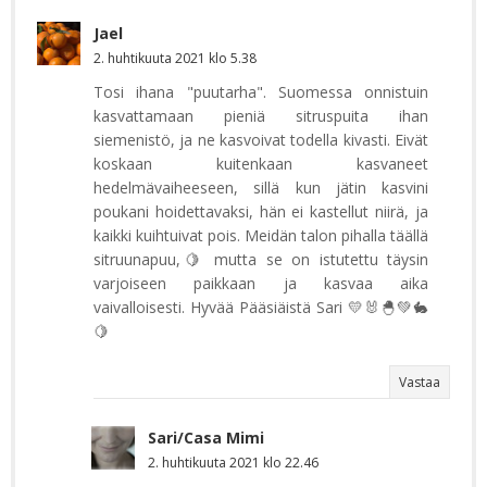
Jael
2. huhtikuuta 2021 klo 5.38
Tosi ihana "puutarha". Suomessa onnistuin
kasvattamaan pieniä sitruspuita ihan
siemenistö, ja ne kasvoivat todella kivasti. Eivät
koskaan kuitenkaan kasvaneet
hedelmävaiheeseen, sillä kun jätin kasvini
poukani hoidettavaksi, hän ei kastellut niirä, ja
kaikki kuihtuivat pois. Meidän talon pihalla täällä
sitruunapuu,🍋 mutta se on istutettu täysin
varjoiseen paikkaan ja kasvaa aika
vaivalloisesti. Hyvää Pääsiäistä Sari 💛🐰🐣💚🐇
🍋
Vastaa
Sari/Casa Mimi
2. huhtikuuta 2021 klo 22.46